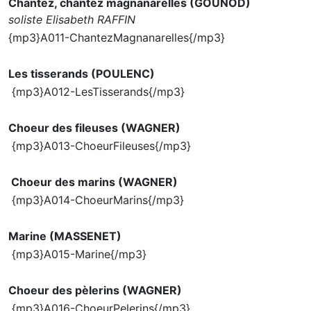
Chantez, chantez magnanarelles (GOUNOD)
soliste Elisabeth RAFFIN
{mp3}A011-ChantezMagnanarelles{/mp3}
Les tisserands (POULENC)
{mp3}A012-LesTisserands{/mp3}
Choeur des fileuses (WAGNER)
{mp3}A013-ChoeurFileuses{/mp3}
Choeur des marins (WAGNER)
{mp3}A014-ChoeurMarins{/mp3}
Marine (MASSENET)
{mp3}A015-Marine{/mp3}
Choeur des pèlerins (WAGNER)
{mp3}A016-ChoeurPelerins{/mp3}