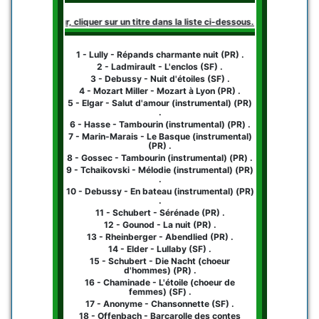
ancer le lecteur, cliquer sur un titre dans la liste ci-dessous. Le lecteur fo
1 - Lully - Répands charmante nuit (PR) .
2 - Ladmirault - L'enclos (SF) .
3 - Debussy - Nuit d'étoiles (SF) .
4 - Mozart Miller - Mozart à Lyon (PR) .
5 - Elgar - Salut d'amour (instrumental) (PR)
.
6 - Hasse - Tambourin (instrumental) (PR) .
7 - Marin-Marais - Le Basque (instrumental)
(PR) .
8 - Gossec - Tambourin (instrumental) (PR) .
9 - Tchaikovski - Mélodie (instrumental) (PR)
.
10 - Debussy - En bateau (instrumental) (PR)
.
11 - Schubert - Sérénade (PR) .
12 - Gounod - La nuit (PR) .
13 - Rheinberger - Abendlied (PR) .
14 - Elder - Lullaby (SF) .
15 - Schubert - Die Nacht (choeur
d'hommes) (PR) .
16 - Chaminade - L'étoile (choeur de
femmes) (SF) .
17 - Anonyme - Chansonnette (SF) .
18 - Offenbach - Barcarolle des contes