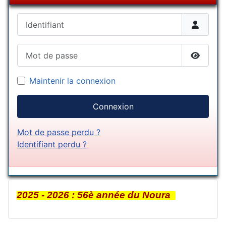
Identifiant
Mot de passe
Afficher
Maintenir la connexion
Connexion
Mot de passe perdu ?
Identifiant perdu ?
2025 - 2026 : 56è année du Noura