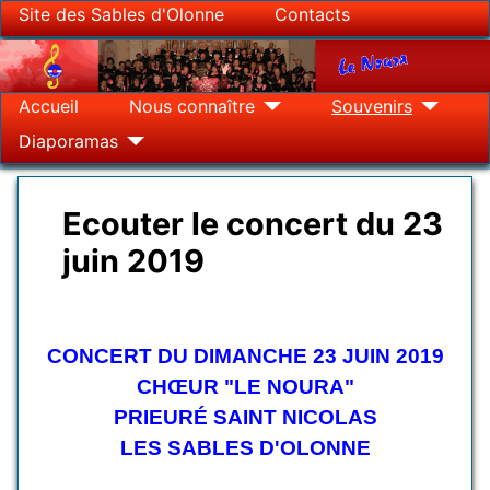
Site des Sables d'Olonne
Contacts
Accueil
Nous connaître
Souvenirs
Diaporamas
Ecouter le concert du 23
juin 2019
Détails
CONCERT DU DIMANCHE 23 JUIN 2019
CHŒUR "LE NOURA"
PRIEURÉ SAINT NICOLAS
LES SABLES D'OLONNE