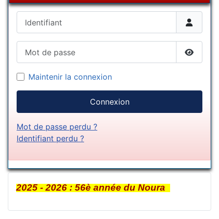
Identifiant
Mot de passe
Afficher
Maintenir la connexion
Connexion
Mot de passe perdu ?
Identifiant perdu ?
2025 - 2026 : 56è année du Noura